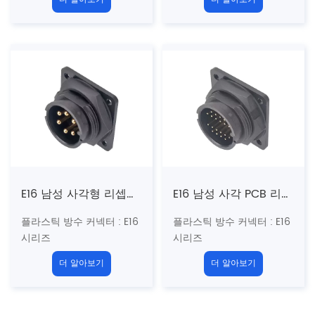
구조 유형 : 백 마운트 솔더
구조 유형 :
백 마운트 솔더
리셉터클
리셉터클
핀 유형 : 남성
핀 유형 : 남성
커플 링 : 총검 (b)
커플 링 :
총검 (b)
코어의 Umber
:
2, 3, 4, 5,
코어의 Umber
:
2
, 3, 4, 5,
6, 7, 18, 20, 21, 22 핀
6, 7, 18, 20, 21, 22 핀
종료 방법 : 솔더
종료 방법 : PCB
차폐 : 아니요
차폐 : 아니요
인증 : CE 、 rohs
E16 남성 사각형 리셉터클 (Bayonet)
E16 남성 사각 PCB 리셉터클 (Bayonet)
플라스틱 방수 커넥터
: E16
플라스틱 방수 커넥터
: E16
시리즈
시리즈
1 "-20Unf 미국 표준 나사
1 "-20Unf 미국 표준 나사
더 알아보기
더 알아보기
구조 유형 : 백 마운트 스퀘
구조 유형 :
사각형 리셉터
어 리셉터클
클
핀 유형 : 남성
핀 유형 : 남성