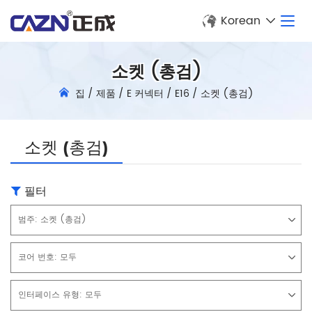
Korean
소켓 (총검)
집
/
제품
/
E 커넥터
/
E16
/
소켓 (총검)
소켓 (총검)
필터
범주:
소켓 (총검)
코어 번호:
모두
인터페이스 유형:
모두