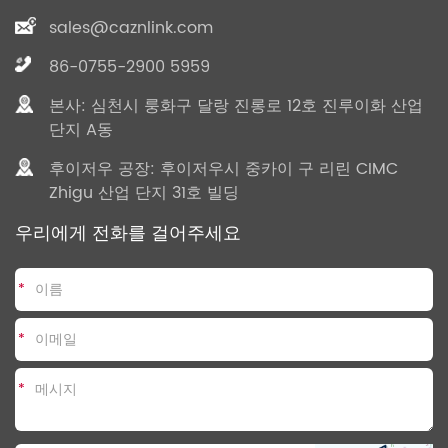
sales@caznlink.com
86-0755-2900 5959
본사: 심천시 룽화구 달랑 진롱로 12호 진루이화 산업
단지 A동
후이저우 공장: 후이저우시 중카이 구 리린 CIMC
Zhigu 산업 단지 31호 빌딩
우리에게 전화를 걸어주세요
*
*
*