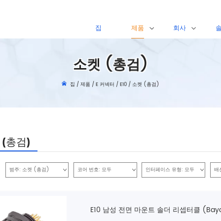
집
제품
회사
소켓 (총검)
집
/
제품
/
E 커넥터
/
E10
/
소켓 (총검)
 (총검)
범주:
소켓 (총검)
코어 번호:
모두
인터페이스 유형:
모두
배
E10 남성 전면 마운트 솔더 리셉터클 (Bayo