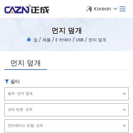
Korean
먼지 덮개
집
/
제품
/
E 커넥터
/
USB
/
먼지 덮개
먼지 덮개
필터
범주:
먼지 덮개
코어 번호:
모두
인터페이스 유형:
모두