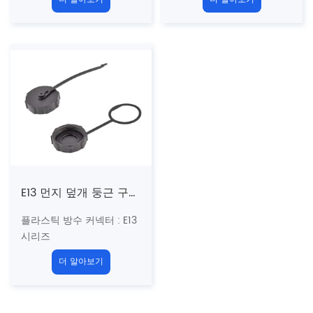
사
사
구조 유형 :
먼지 덮개 적응
구조 유형 :
먼지 덮개 적응
은 마이크로 USB에 적응합
은 마이크로 USB에 적응합
니다
니다
성별 : 둥근 구멍 hole 래치
성별 : 둥근 구멍 hole 래치
커플 링 : 나사산 (t)
커플 링 : 총검 (b)
E13 먼지 덮개 둥근 구멍 래치 적응은 USB에 적응합니다 (스레드)
플라스틱 방수 커넥터
: E13
시리즈
13/16 "-28Uns
미국 표준
더 알아보기
나사
구조 유형 :
먼지 덮개
성별 : 둥근 구멍 hole 래치