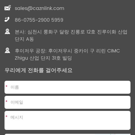
sales@caznlink.com
86-0755-2900 5959
본사: 심천시 룽화구 달랑 진롱로 12호 진루이화 산업
단지 A동
후이저우 공장: 후이저우시 중카이 구 리린 CIMC
Zhigu 산업 단지 31호 빌딩
우리에게 전화를 걸어주세요
*
*
*