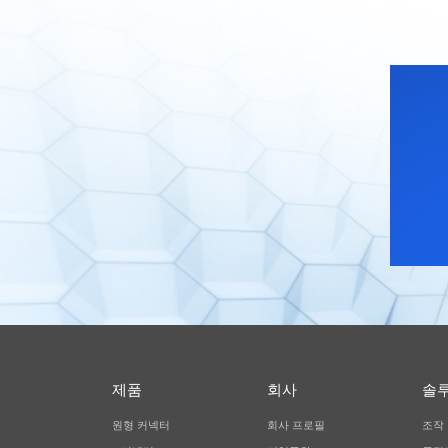
제품
회사
솔
원형 커넥터
회사 프로필
조작