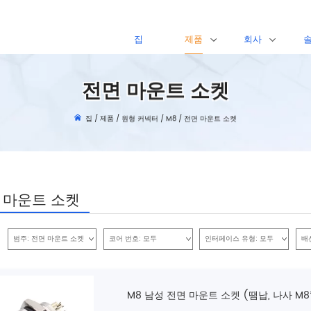
집
제품
회사
전면 마운트 소켓
집
/
제품
/
원형 커넥터
/
M8
/
전면 마운트 소켓
 마운트 소켓
범주:
전면 마운트 소켓
코어 번호:
모두
인터페이스 유형:
모두
배
M8 남성 전면 마운트 소켓 (땜납, 나사 M8*