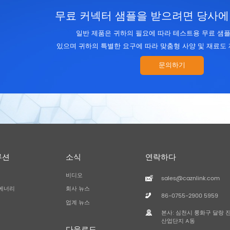
무료 커넥터 샘플을 받으려면 당사에
일반 제품은 귀하의 필요에 따라 테스트용 무료 샘플
있으며 귀하의 특별한 요구에 따라 맞춤형 사양 및 재료도 
문의하기
루션
소식
연락하다
비디오
sales@caznlink.com
에너리
회사 뉴스
86-0755-2900 5959
업계 뉴스
본사: 심천시 룽화구 달랑 
산업단지 A동
다운로드