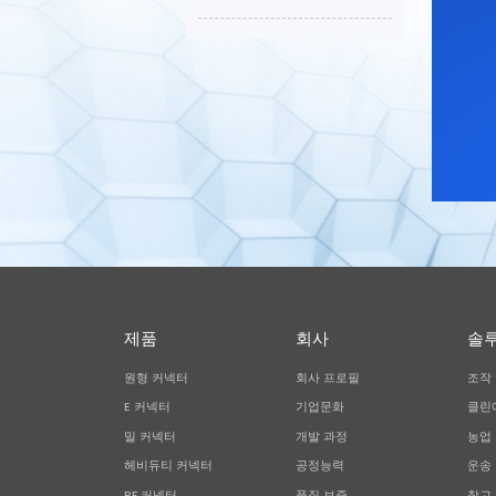
제품
회사
솔
원형 커넥터
회사 프로필
조작
E 커넥터
기업문화
클린
밀 커넥터
개발 과정
농업
헤비듀티 커넥터
공정능력
운송
RF 커넥터
품질 보증
창고