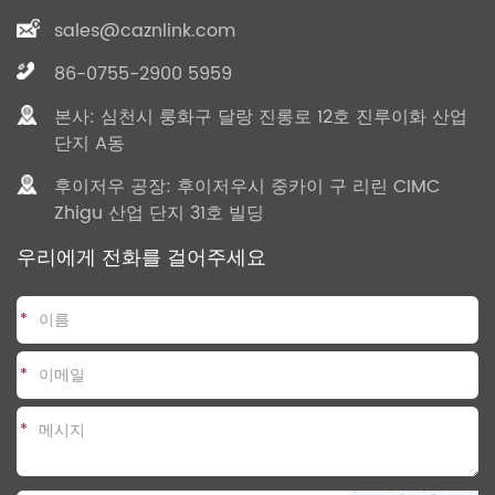
sales@caznlink.com
86-0755-2900 5959
본사: 심천시 룽화구 달랑 진롱로 12호 진루이화 산업
단지 A동
후이저우 공장: 후이저우시 중카이 구 리린 CIMC
Zhigu 산업 단지 31호 빌딩
우리에게 전화를 걸어주세요
*
*
*