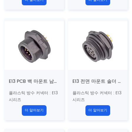
나사
나사
구조 유형 :
직선 수컷 소켓
구조 유형 :
직선 수컷 소켓
전면 마운트
백 마운트
핀 유형 : 남성
핀 유형 : 남성
커플 링 : 나사산 (t)
커플 링 : 나사산 (t)
코어의 Umber
:
2, 3, 4, 5,
코어의 Umber
:
2, 3, 4, 5,
6, 7, 8, 9, 10, 12, 14, 18 핀
6, 7, 8, 9, 10, 12, 14, 18 핀
종료 방법 : 솔더
종료 방법 : 솔더
차폐 : 아니요
차폐 : 아니요
인증 : CE 、 rohs
인증 : CE 、 rohs
E13 PCB 백 마운트 남성 리셉터클 (스레드)
E13 전면 마운트 솔더 암보 리셉터클 (나사)
플라스틱 방수 커넥터
: E13
플라스틱 방수 커넥터
: E13
시리즈
시리즈
13/16 "-28Uns 미국 표준
13/16 "-28Uns 미국 표준
더 알아보기
더 알아보기
나사
나사
구조 유형 : 백 마운트 PCB
구조 유형 :
스트레이트 암
리셉터클
소켓 프론트 마운트