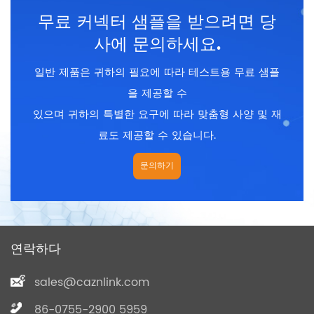
차폐 : 사용자 정의
무료 커넥터 샘플을 받으려면 당
인증 : CE 、 rohs
사에 문의하세요.
일반 제품은 귀하의 필요에 따라 테스트용 무료 샘플
을 제공할 수
있으며 귀하의 특별한 요구에 따라 맞춤형 사양 및 재
료도 제공할 수 있습니다.
문의하기
연락하다
sales@caznlink.com
86-0755-2900 5959