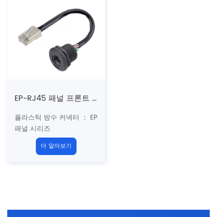
표준
: USB2.0 b USB3.0
성
차폐 : 사용자 정의
커플 링 : 나사산 (t)
인증 : CE 、 rohs
표준
: cat5e
차폐 : 사용자 정의
인증 : CE 、 rohs
EP-RJ45 패널 프론트 설치 여성 소켓/남성 직선 플러그 와이어 접착제 채우기 (나사산)
플라스틱 방수 커넥터 ： EP
패널 시리즈
구조 유형 : 패널 유형 보드
더 알아보기
앞에 설치된 암 소켓 (접착
제 충전 없음)
성별 : EP RJ45
여성 대 남
성
커플 링 : 나사산 (t)
표준
: cat5e