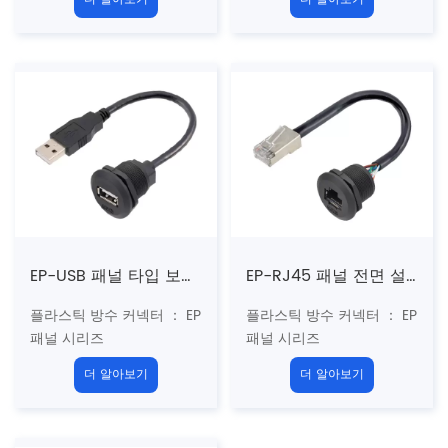
앞에 설치된 암 소켓
앞에 설치된 암 소켓
성별 :
여성 대 USB 남성
성별 :
여성 대 남성
커플 링 : 나사산 (t)
커플 링 : 나사산 (t)
표준
: Type-C 3.0
표준
: Type-C 3.0 -c
차폐 : 사용자 정의
Type-C 3.1
인증 : CE 、 rohs
차폐 : 사용자 정의
인증 : CE 、 rohs
EP-USB 패널 타입 보드 전면 설치 여성 소켓/남성 스트레이트 플러그 (스레드)
EP-RJ45 패널 전면 설치 여성 소켓/와이어 접착제 충전물이있는 남성 직선 플러그 (나사산)
플라스틱 방수 커넥터 ： EP
플라스틱 방수 커넥터 ： EP
패널 시리즈
패널 시리즈
구조 유형 : 패널 유형 보드
구조 유형 : 패널 유형 보드
더 알아보기
더 알아보기
앞에 설치된 암 소켓
앞에 설치된 여성 소켓 (접
성별 :
여성 대 남성
착제 충전)
커플 링 : 나사산 (t)
성별 : EP RJ45
여성 대 남