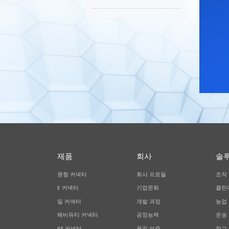
제품
회사
솔
원형 커넥터
회사 프로필
조작
E 커넥터
기업문화
클린
밀 커넥터
개발 과정
농업
헤비듀티 커넥터
공정능력
운송
RF 커넥터
품질 보증
창고