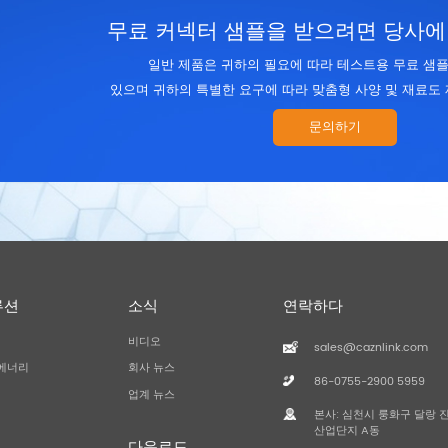
무료 커넥터 샘플을 받으려면 당사에
일반 제품은 귀하의 필요에 따라 테스트용 무료 샘플
있으며 귀하의 특별한 요구에 따라 맞춤형 사양 및 재료도 
문의하기
루션
소식
연락하다
비디오
sales@caznlink.com
에너리
회사 뉴스
86-0755-2900 5959
업계 뉴스
본사: 심천시 룽화구 달랑 
산업단지 A동
다운로드