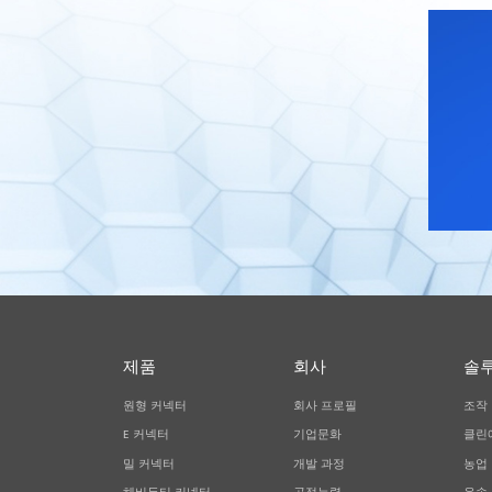
제품
회사
솔
원형 커넥터
회사 프로필
조작
E 커넥터
기업문화
클린
밀 커넥터
개발 과정
농업