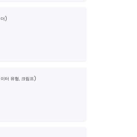
솔더)
데이터 유형, 크림프)