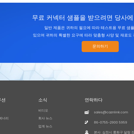
무료 커넥터 샘플을 받으려면 당사에
일반 제품은 귀하의 필요에 따라 테스트용 무료 샘플
있으며 귀하의 특별한 요구에 따라 맞춤형 사양 및 재료도 
문의하기
루션
소식
연락하다
비디오
sales@caznlink.com
에너리
회사 뉴스
86-0755-2900 5959
업계 뉴스
본사: 심천시 룽화구 달랑 