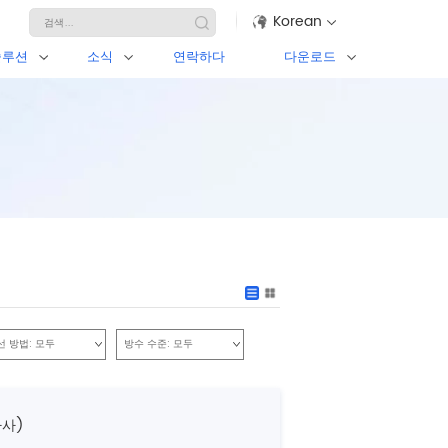
Korean
솔루션
소식
연락하다
다운로드
선 방법:
모두
방수 수준:
모두
나사)