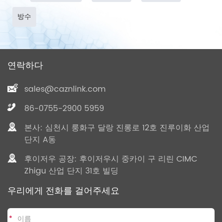
방수
연락하다
sales@caznlink.com
86-0755-2900 5959
본사: 심천시 룽화구 달랑 진롱로 12호 진루이화 산업
단지 A동
후이저우 공장: 후이저우시 중카이 구 리린 CIMC
Zhigu 산업 단지 31호 빌딩
우리에게 전화를 걸어주세요
*